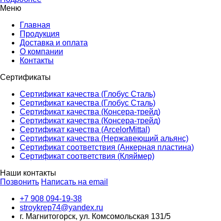
Меню
Главная
Продукция
Доставка и оплата
О компании
Контакты
Сертификаты
Сертификат качества (Глобус Сталь)
Сертификат качества (Глобус Сталь)
Сертификат качества (Консера-трейд)
Сертификат качества (Консера-трейд)
Сертификат качества (ArcelorMittal)
Сертификат качества (Нержавеющий альянс)
Сертификат соответствия (Анкерная пластина)
Сертификат соответствия (Кляймер)
Наши контакты
Позвонить
Написать на email
+7 908 094-19-38
stroykrep74@yandex.ru
г. Магнитогорск, ул. Комсомольская 131/5