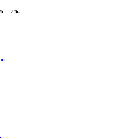
4% — 7%.
шт.
.